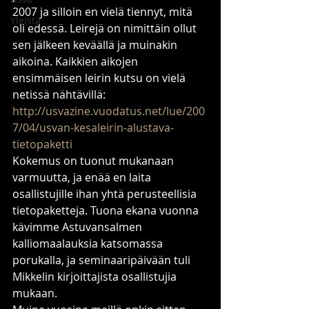
2007 ja silloin en vielä tiennyt, mitä 
Yleistä
oli edessä. Leirejä on nimittäin ollut 
sen jälkeen keväällä ja muinakin 
aikoina. Kaikkien aikojen 
ensimmäisen leirin kutsu on vielä 
netissä nähtävillä: 
http://usvazine.vuodatus.net/lue/200
7/04/usvan-kesaleirin-alustava-
tietopaketti
Kokemus on tuonut mukanaan 
varmuutta, ja enää en laita 
osallistujille ihan yhtä perusteellisia 
tietopaketteja. Tuona ekana vuonna 
kävimme Astuvansalmen 
kalliomaalauksia katsomassa 
porukalla, ja seminaaripäivään tuli 
Mikkelin kirjoittajista osallistujia 
mukaan.