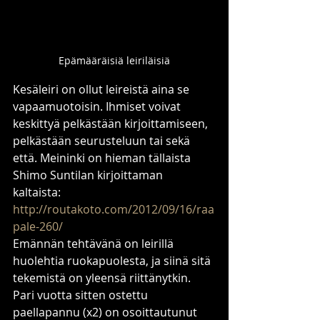
Epämääräisiä leiriläisiä
Kesäleiri on ollut leireistä aina se 
vapaamuotoisin. Ihmiset voivat 
keskittyä pelkästään kirjoittamiseen, 
pelkästään seurusteluun tai sekä 
että. Meininki on hieman tällaista 
Shimo Suntilan kirjoittaman 
kaltaista: 
http://routakoto.com/2012/09/16/raa
pale-260/
Emännän tehtävänä on leirillä 
huolehtia ruokapuolesta, ja siinä sitä 
tekemistä on yleensä riittänytkin. 
Pari vuotta sitten ostettu 
paellapannu (x2) on osoittautunut 