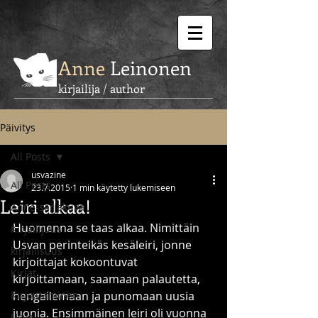
Anne
Leinonen
kirjailija / author
Päivitys
All Posts
usvazine
All Posts
23.7.2015
1 min käytetty lukemiseen
Leiri alkaa!
Anne-sarjakuva
Huomenna se taas alkaa. Nimittäin 
Kirjailijuus
Usvan perinteikäs kesäleiri, jonne 
kirjallisuus
kirjoittajat kokoontuvat 
Kirjat
kirjoittamaan, saamaan palautetta, 
Kirjoittaminen
hengailemaan ja punomaan uusia 
juonia. Ensimmäinen leiri oli vuonna 
Usva