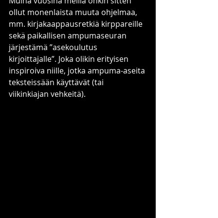
Muina vuosina meillä onkin sitten 
ollut monenlaista muuta ohjelmaa, 
mm. kirjakaappausretkiä kirppareille 
sekä paikallisen ampumaseuran 
järjestämä ”asekoulutus 
kirjoittajalle”. Joka olikin erityisen 
inspiroiva niille, jotka ampuma-aseita 
teksteissään käyttävät (tai 
viikinkiajan vehkeitä).