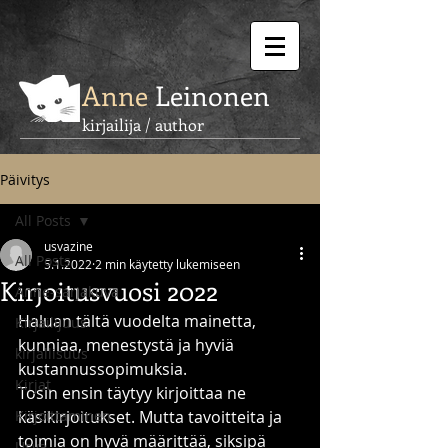
Anne
Leinonen
kirjailija / author
Päivitys
All Posts
usvazine
All Posts
5.1.2022
2 min käytetty lukemiseen
Kirjoitusvuosi 2022
Anne-sarjakuva
Haluan tältä vuodelta mainetta, 
Kirjailijuus
kunniaa, menestystä ja hyviä 
kirjallisuus
kustannussopimuksia.
Kirjat
Tosin ensin täytyy kirjoittaa ne 
Kirjoittaminen
käsikirjoitukset. Mutta tavoitteita ja 
toimia on hyvä määrittää, siksipä 
Usva