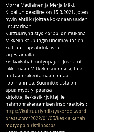
Morre Matilainen ja Merja Mäki. 
Kilpailun deadline on 15.3.2021, joten 
hyvin ehtii kirjoittaa kokonaan uuden 
lintutarinan!
Kulttuuriyhdistys Korppi on mukana 
Mikkelin kaupungin unelmavuosien 
kulttuuritupsahduksissa 
järjestämällä 
keskiaikahahmotyöpajan. Jos satut 
liikkumaan Mikkelin suunnalla, tule 
mukaan rakentamaan omaa 
roolihahmoa. Suunnittelusta on 
apua myös ylipäänsä 
kirjoittajille/käsikirjoittajille 
hahmonrakentamisen inspiraatioksi: 
https://kulttuuriyhdistyskorppi.word
press.com/2022/01/05/keskiaikahah
motyopaja-ristiinassa/