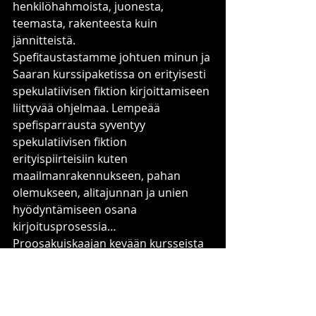
henkilöhahmoista, juonesta, 
teemasta, rakenteesta kuin 
jännitteistä.
Spefitaustastamme johtuen minun ja 
Saaran kurssipaketissa on erityisesti 
spekulatiivisen fiktion kirjoittamiseen 
liittyvää ohjelmaa. Lempeää 
spefisparrausta syventyy 
spekulatiivisen fiktion 
erityispiirteisiin kuten 
maailmanrakennukseen, pahan 
olemukseen, alitajunnan ja unien 
hyödyntämiseen osana 
kirjoitusprosessia…
Proosakuiskaajan kevään kursseista 
on lisätietoa täällä:
Usvan kirjoitusleirit
Korona on kurittanut Ristiinassa 
järjestettyjä kirjoitusleirejä, ja niitä ei 