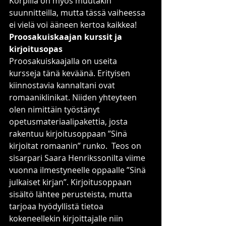
Korpilla on myös muutakin 
suunnitteilla, mutta tässä vaiheessa 
ei vielä voi ääneen kertoa kaikkea!
Proosakuiskaajan kurssit ja 
kirjoitusopas
Proosakuiskaajalla on useita 
kursseja tänä keväänä. Erityisen 
kiinnostavia kannaltani ovat 
romaaniklinikat. Niiden yhteyteen 
olen nimittäin työstänyt 
opetusmateriaalipakettia, josta 
rakentuu kirjoitusoppaan ”Sinä 
kirjoitat romaanin” runko.  Teos on 
sisarpari Saara Henrikssonilta viime 
vuonna ilmestyneelle oppaalle ”Sinä 
julkaiset kirjan”. Kirjoitusoppaan 
sisältö lähtee perusteista, mutta 
tarjoaa hyödyllistä tietoa 
kokeneellekin kirjoittajalle niin 