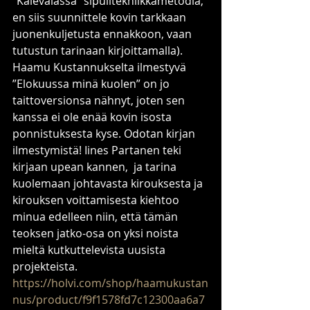
”Kalevalassa” sipulitekniikkametodia, 
en siis suunnittele kovin tarkkaan 
juonenkuljetusta ennakkoon, vaan 
tutustun tarinaan kirjoittamalla).
Haamu Kustannukselta ilmestyvä 
”Elokuussa minä kuolen” on jo 
taittoversionsa nähnyt, joten sen 
kanssa ei ole enää kovin isosta 
ponnistuksesta kyse. Odotan kirjan 
ilmestymistä! Iines Partanen teki 
kirjaan upean kannen,  ja tarina 
kuolemaan johtavasta kirouksesta ja 
kirouksen voittamisesta kiehtoo 
minua edelleen niin, että tämän 
teoksen jatko-osa on yksi noista 
mieltä kutkuttelevista uusista 
projekteista.
https://holvi.com/shop/haamukustan
nus/product/f9f1578fd7c12300aa6a7