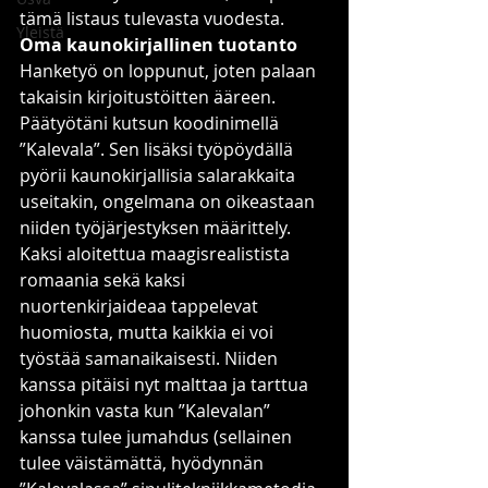
tämä listaus tulevasta vuodesta.
Yleistä
Oma kaunokirjallinen tuotanto
Hanketyö on loppunut, joten palaan 
takaisin kirjoitustöitten ääreen. 
Päätyötäni kutsun koodinimellä 
”Kalevala”. Sen lisäksi työpöydällä 
pyörii kaunokirjallisia salarakkaita 
useitakin, ongelmana on oikeastaan 
niiden työjärjestyksen määrittely. 
Kaksi aloitettua maagisrealistista 
romaania sekä kaksi 
nuortenkirjaideaa tappelevat 
huomiosta, mutta kaikkia ei voi 
työstää samanaikaisesti. Niiden 
kanssa pitäisi nyt malttaa ja tarttua 
johonkin vasta kun ”Kalevalan” 
kanssa tulee jumahdus (sellainen 
tulee väistämättä, hyödynnän 