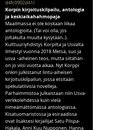
d4fc0902d41/
Korpin kirjoituskilpailu, antologia 
ja keskiaikahahmopaja
Maailmassa ei ole koskaan liikaa 
antologioita. (Tai voi olla, jos 
joltakulta muulta kysytään..). 
Kulttuuriyhdistys Korpilta ja Usvalta 
ilmestyi vuonna 2018 Metsä, suo ja 
usva –aiheinen teos, mutta siitähän 
on jo viisi vuotta aikaa. Nyt Korppi 
onkin julkistanut lintu-aiheisen 
kirjoituskilpailun, jossa etsitään 
spekulatiivisia novelleja. 
Parhaimmistoa julkaistaan niin Usva-
verkkolehdessä kuin vielä 
nimeämättömässä antologiassa. 
Kisatuomaristossa ja esiraadissa 
ovat lisäksesi kirjailijat Satu Piispa-
Hakala, Anni Kuu Nupponen, Hanna 