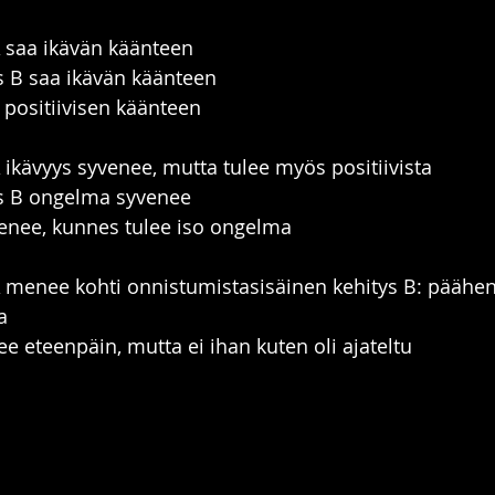
A saa ikävän käänteen
s B saa ikävän käänteen
positiivisen käänteen
 ikävyys syvenee, mutta tulee myös positiivista
ys B ongelma syvenee
enee, kunnes tulee iso ongelma
 menee kohti onnistumistasisäinen kehitys B: päähenk
a
 eteenpäin, mutta ei ihan kuten oli ajateltu