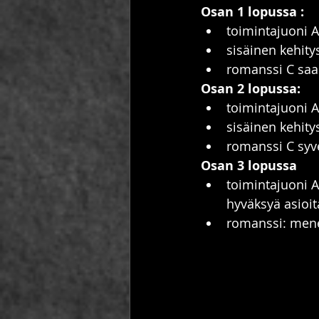
Osan 1 lopussa :
toimintajuoni 
sisäinen kehity
romanssi C saa 
Osan 2 lopussa:
toimintajuoni A
sisäinen kehit
romanssi C syv
Osan 3 lopussa
toimintajuoni A
hyväksyä asioit
romanssi: menee