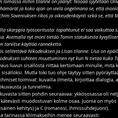
n lomassa mihin tilanne on jäänyt: Nooaa syytetään Oli
 hämärät ja koko ajan on vielä ongelmana se, että monia
chim Saveniuksen rikos ja oikeudenkäynti sekä se, että 
ta skarppia työsuoritusta: tapahtunut ei saa vaikuttaa s
ssa. Asemalla nyt moni tietää Tomin statuksesta kyvyllise
n tarvitse käyttää ranneketta.
s selitettävä Nikodeuksen ja Lisan tilanne: Lisa on epäi
kodeuksen suhteen muuttuminen nyt kun N tietää kuka 
us luvun sisällöstä riittää kertomaan minulle, mitä 
 sisällöksi. Mutta toki tuo ohje täytyy sitten pyöräyttä
ihmiset toimivat: kuvailla ilmeitä, kirjoittaa dialogia, 
ökuvausta ja tunnelmia.
uvasta sitten pohdin seuraavaa: ykkösosassa oli nelj
i kätevästi muodostuvan kolme osaa. Juonia on myös
sisäinen kehitys) ja C (romanssi, ihmissuhdejuoni).
ä tarinassa kliimakseihin menee seuraavasti: