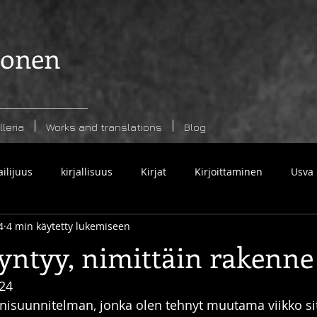
nonen
leria
Works and translations
Blog
ailijuus
kirjallisuus
Kirjat
Kirjoittaminen
Usva
4
4 min käytetty lukemiseen
syntyy, nimittäin rakenne
024
nisuunnitelman, jonka olen tehnyt muutama viikko si