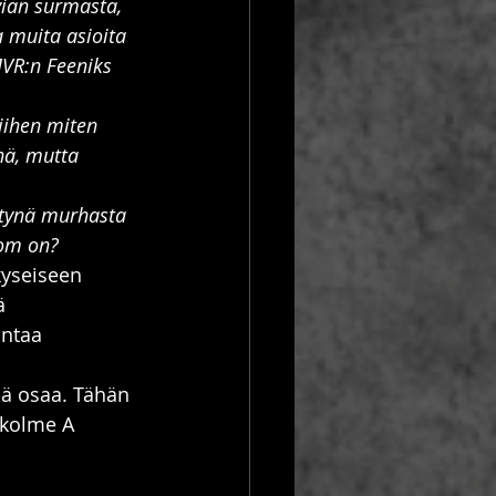
vian surmasta, 
 muita asioita 
MVR:n Feeniks 
iihen miten 
nä, mutta 
ltynä murhasta 
Tom on?
kyseiseen 
ä 
antaa 
ä osaa. Tähän 
 kolme A 