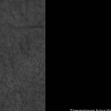
Tämmöinen hässäkkä 