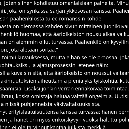
, joten siihen kohdistuu omanlaisiaan paineita. Minu
mi), joka on synkassa sarjan ykkösosan kanssa. Päähen
osan päähenkilöstä tulee romanssin kohde.
rinasta on olemassa kahden sivun mittainen juonikuvau
Päähenkilö huomaa, että äärioikeiston nousu alkaa vaik
än on aiemmin ollut turvassa. Päähenkilö on kyvylline
n, jota aletaan sortaa.”
 toimii kuvauksessa, mutta eihän se ole proosaa. Jok
kohtauksiksi, ja ajatusprosessini etenee näin:
silla kuvaisin sitä, että äärioikeisto on noussut valtaan
akimuutoksien aiheuttamia pieniä yksityiskohtia, kuten
isäämisiä. Lisäksi jonkin verran ennakoivaa toimintaa,
aihtuu, koska omistaja haluaa välttää ongelmia. Uutisi
ja niissä puhjenneista väkivaltaisuuksista.
nyt erityislaatuisuutensa kanssa turvassa: hänen per
nen ja hänet on myös erikoiskyvyn vuoksi haluttu polii
änen ei ole tarvinnut kantaa julkista merkkiä 