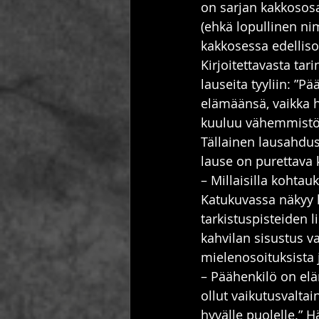
on sarjan kakkososa
(ehkä lopullinen ni
kakkosessa edellis
Kirjoitettavasta ta
lauseita tyyliin: ”
elämäänsä, vaikka h
kuuluu vähemmistöö
Tällainen lausahdus
lause on purettava 
– Millaisilla kohtauk
Katukuvassa näkyy l
tarkistuspisteiden l
kahvilan sisustus v
mielenosoituksista 
– Päähenkilö on elä
ollut vaikutusvaltai
hyvälle puolelle.” H