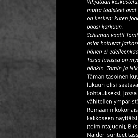
Vihjataan keskustelu
mutta todisteet ovat
on kesken: kuten Joa
pääsi karkuun.
Schuman vaatii Tomil
asiat hoituvat jatko
hänen ei edelleenkää
Tässä luvussa on myö
hänkin. Tomin ja Ni
Tämän tasoinen kuva
lukuun olisi saatava
kohtaukseksi, jossa 
vähitellen ympärist
Romaanin kokonaisk
kakkoseen näyttäis
(toimintajuoni), B (
Näiden suhteet täss