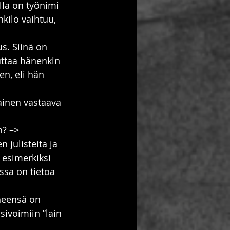
lla on työnimi 
kilö vaihtuu, 
s. Siinä on 
uttaa hänenkin 
n, eli hän 
ainen vastaava 
? –>  
 julisteita ja 
 esimerkiksi 
ssa on tietoa 
heensä on 
sivoimiin ”lain 