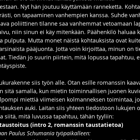
staan. Nyt hän joutuu käyttämään ranneketta. Kohtaus
rästi, on tapaaminen vanhempien kanssa. Suhde van
aava poliittinen tilanne saa vanhemmat vetoamaan la
taivu, niin sinun ei käy mitenkään. Päähenkilö haluaa 
a pulputa. Mutta monet näistä kohtauksista ovat kuit
varsinaista pääjuonta. Jotta voin kirjoittaa, minun on t
t. Tiedän jo suurin piirtein, mitä lopussa tapahtuu, e
htäyspiste.
ukurakenne siis työn alle. Otan esille romanssin kaav
n sitä samalla, kun mietin toiminnallisen juonen kuvio
lpompi miettiä viimeisen kolmanneksen toimintaa, jot
uksen auki. Laitan siis yhteen tiedostoon lukujen ot
a siitä, mitä luvussa tapahtuu, tähän tyyliin:
taustoitus (intro 2, romanssin taustatietoa)
n Paulus Schumania työpaikalleen: