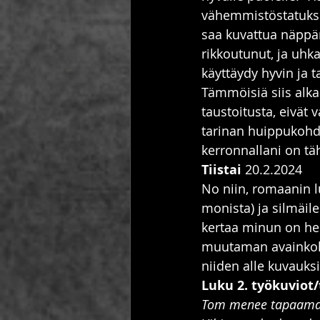
vähemmistöstatukse
saa kuvattua näppä
rikkoutunut, ja uhk
käyttäydy hyvin ja 
Tämmöisiä siis alka
taustoitusta, eivät 
tarinan huippukohda
kerronnallani on tä
Tiistai
 20.2.2024
No niin, romaanin l
monista) ja silmäile
kertaa minun on he
muutaman avainkohta
niiden alle kuvauksi
Luku 2. työkuviot/
Tom menee tapaamaa