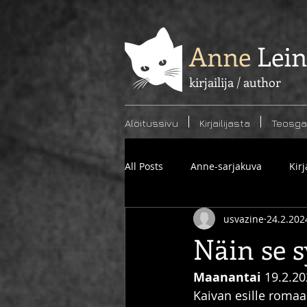
Anne
Lei
kirjailija / author
Aloitussivu
Kirjailijasta
Teosgal
All Posts
Anne-sarjakuva
Kirj
usvazine
24.2.202
Näin se 
Maanantai
 19.2.2
Kaivan esille romaa