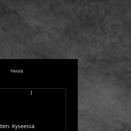
Yleistä
tten. Kyseessä 