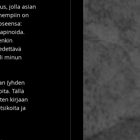
, jolla asian 
hempiin on 
pseensa: 
kapinoida.
enkin 
iedettävä 
li minun 
an (yhden 
ita. Tällä 
en kirjaan 
sikoita ja 