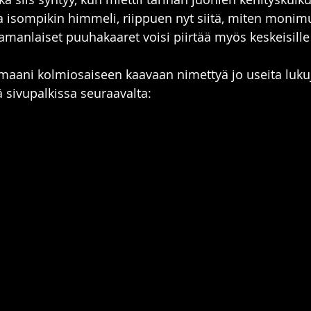
lla isompikin himmeli, riippuen nyt siitä, miten monim
Samanlaiset puuhakaaret voisi piirtää myös keskeisille
aani kolmiosaiseen kaavaan nimettyä jo useita lukuje
 sivupalkissa seuraavalta: