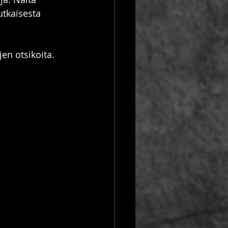
utkaisesta 
 
n otsikoita. 