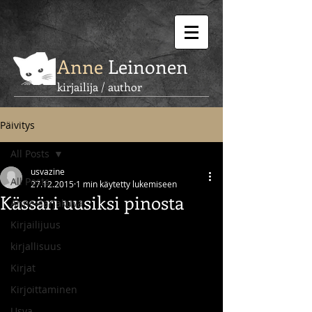
Anne
Leinonen
kirjailija / author
Päivitys
All Posts
usvazine
All Posts
27.12.2015
1 min käytetty lukemiseen
Kässäri uusiksi pinosta
Anne-sarjakuva
Kirjailijuus
kirjallisuus
Kirjat
Kirjoittaminen
Usva