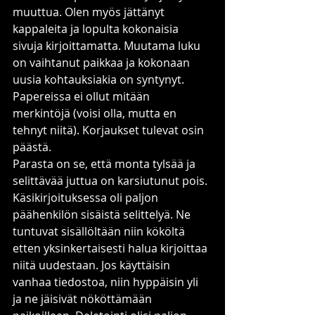
muuttua. Olen myös jättänyt 
kappaleita ja lopulta kokonaisia 
sivuja kirjoittamatta. Muutama luku 
on vaihtanut paikkaa ja kokonaan 
uusia kohtauksiakia on syntynyt. 
Papereissa ei ollut mitään 
merkintöjä (voisi olla, mutta en 
tehnyt niitä). Korjaukset tulevat osin 
päästä.
Parasta on se, että monta tylsää ja 
selittävää juttua on karsiutunut pois. 
Käsikirjoituksessa oli paljon 
päähenkilön sisäistä selittelyä. Ne 
tuntuvat sisällöltään niin kököltä 
etten yksinkertaisesti halua kirjoittaa 
niitä uudestaan. Jos käyttäisin 
vanhaa tiedostoa, niin hyppäisin yli 
ja ne jäisivät nököttämään 