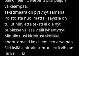
paikoilleen. Deletointi olisi paljon 
vaikeampaa.
Tekstimäärä on pysynyt samana. 
Poistoista huolimatta lisäyksiä on 
tullut niin, että teksti ei ole nyt 
puolessa välissä vielä lyhentynyt,
Minulle uusi kirjoitustekniikka, 
ehdottomasti kokeilemisen arvoinen. 
Silti kyllä ajoittain tuntuu, että vihaan 
tätä tekstiä.
Usva
Viimeisimmät päivitykset
Katso kaikki